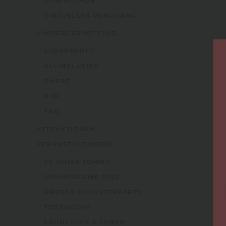
DOWNLOADS
VIRTUELLER RUNDGANG
KINDERGEBURTSTAG
SUPERPARTY
ALLINCLUSIVE
SMART
PUR
FAQ
ATTRAKTIONEN
VERANSTALTUNGEN
20 JAHRE TOMMY
SOMMERCAMP 2025
GROSSE SILVESTERPARTY
TOBENACHT
FRÜHSTÜCK & TOBEN