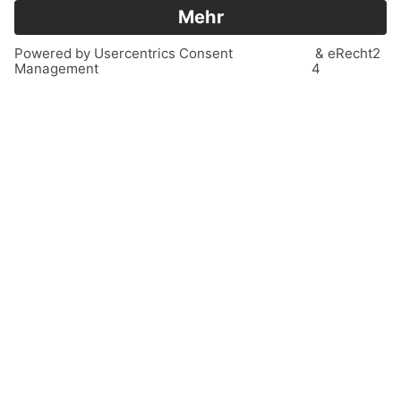
SOMMERCAMP 2026
Jeden Tag ein anderer Actionpoint für euch:
Badminton/Tennis, T-Shirts/Taschen gestalten,
Wasseractiontag und natürlich ganz, ganz viel
Toben – drinnen und draußen.
MEHR INFOS