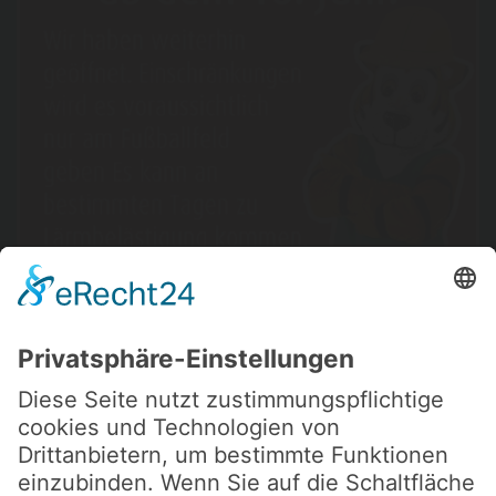
TOBENACHT
Verbringe eine unvergessliche Tobenacht mit
deinen Freunden bei uns.